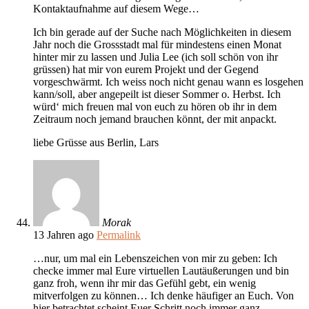
Kontaktaufnahme auf diesem Wege…
Ich bin gerade auf der Suche nach Möglichkeiten in diesem
Jahr noch die Grossstadt mal für mindestens einen Monat
hinter mir zu lassen und Julia Lee (ich soll schön von ihr
grüssen) hat mir von eurem Projekt und der Gegend
vorgeschwärmt. Ich weiss noch nicht genau wann es losgehen
kann/soll, aber angepeilt ist dieser Sommer o. Herbst. Ich
würd‘ mich freuen mal von euch zu hören ob ihr in dem
Zeitraum noch jemand brauchen könnt, der mit anpackt.
liebe Grüsse aus Berlin, Lars
Morak
13 Jahren ago
Permalink
…nur, um mal ein Lebenszeichen von mir zu geben: Ich
checke immer mal Eure virtuellen Lautäußerungen und bin
ganz froh, wenn ihr mir das Gefühl gebt, ein wenig
mitverfolgen zu können… Ich denke häufiger an Euch. Von
hier betrachtet scheint Euer Schritt noch immer ganz