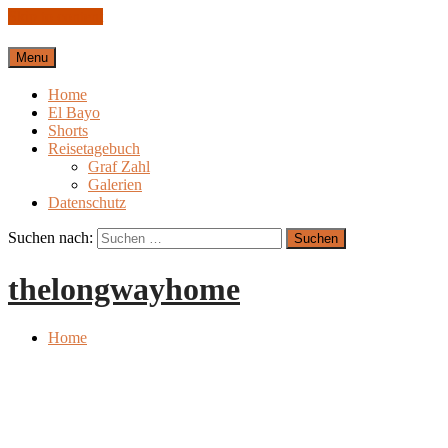
Skip to content
Menu
Home
El Bayo
Shorts
Reisetagebuch
Graf Zahl
Galerien
Datenschutz
Suchen nach:
thelongwayhome
Home