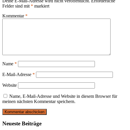
Deine E-Mail-Adresse wird nicht veröffentlicht.
Erforderliche
Felder sind mit
*
markiert
Kommentar
*
Name
*
E-Mail-Adresse
*
Website
Name, E-Mail-Adresse und Website in diesem Browser für
meinen nächsten Kommentar speichern.
Primary
Neueste Beiträge
Sidebar