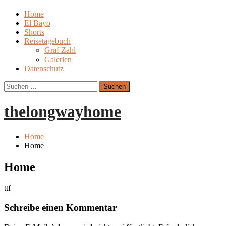
Skip
Menu
Home
to
El Bayo
content
Shorts
Reisetagebuch
Graf Zahl
Galerien
Datenschutz
Suchen
nach:
thelongwayhome
Home
Home
Home
ttf
Schreibe einen Kommentar